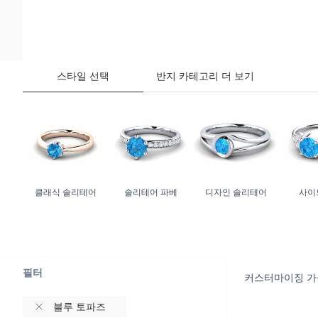
스타일 선택
반지 카테고리 더 보기
클래식 솔리테어
솔리테어 파베
디자인 솔리테어
사이
필터
커스터마이징 가
블루 토파즈