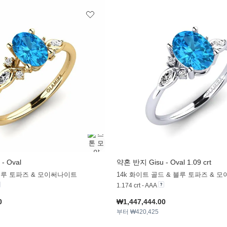
- Oval
약혼 반지 Gisu - Oval 1.09 crt
 블루 토파즈 & 모이써나이트
14k 화이트 골드 & 블루 토파즈 & 
1.174 crt - AAA
0
₩1,447,444.00
부터 ₩420,425