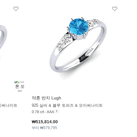
약혼 반지 Lugh
모이써나이트
925 실버 & 블루 토파즈 & 모이써나이트
0.78 crt - AAA
₩515,814.00
부터 ₩379,795