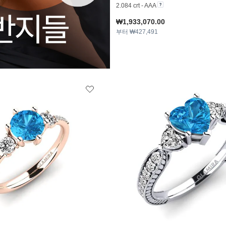
2.084 crt - AAA
₩1,933,070.00
부터 ₩427,491