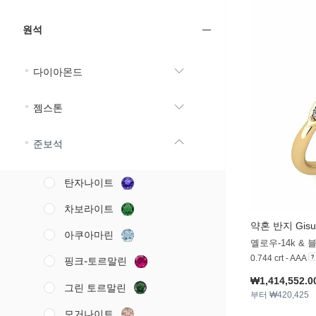
원석
다이아몬드
젬스톤
준보석
탄자나이트
차보라이트
약혼 반지 Gisu 
아쿠아마린
옐로우-14k &
0.744 crt - AAA
핑크-토르말린
₩1,414,552.0
그린 토르말린
부터 ₩420,425
모거나이트