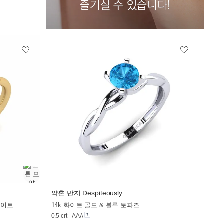
약혼 반지 Despiteously
나이트
14k 화이트 골드 & 블루 토파즈
0.5 crt - AAA