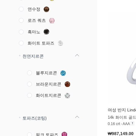
연수정
로즈 쿼츠
흑마노
화이트 토파즈
천연지르콘
블루지르콘
브라운지르콘
화이트지르콘
여성 반지 Linde
14k 화이트 골
토파즈(코팅)
0.16 crt - AAA
₩987,149.00
핑크 토파즈