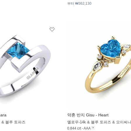
부터 ₩362,130
ara
약혼 반지 Gisu - Heart
드 & 블루 토파즈
옐로우-14k & 블루 토파즈 & 모이써
0.844 crt - AAA