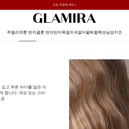
✓60일 이내 반품 가능 ✓무료 사이즈 조정
모든 주문에 15% →
주얼리
약혼 반지
결혼 반지
반지
목걸이
귀걸이
팔찌
컬렉션
남성
키즈
 깊고 푸른 바다를 닮은 이
 합니다. 개성 있는 스타
 금