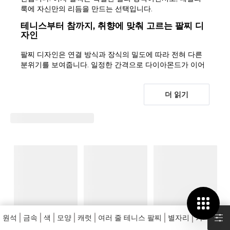
룩에 자신만의 리듬을 만드는 선택입니다.
테니스부터 참까지, 취향에 맞춰 고르는 팔찌 디
자인
팔찌 디자인은 연결 방식과 장식의 밀도에 따라 전혀 다른
분위기를 보여줍니다. 일정한 간격으로 다이아몬드가 이어
지는
테니스 팔찌
는 정제된 광채를 원하는 분께 어울리며,
단독 착용과 레이어드 모두에 자연스럽습니다. 고리가 맞물
더 읽기
리는
링크 브레이슬릿
은 구조적인 존재감을, 유연하게 흐르
는
체인 팔찌
는 편안하고 일상적인 느낌을 전합니다.
형태가 고정된
뱅글
은 깔끔한 윤곽을 강조하고, 한쪽이 열린
커프 브레이슬릿
은 손목에 현대적인 선을 만듭니다. 길이를
슬라이드 방식으로 조절하는
볼로 팔찌
는 착용감을 세심하
게 맞추고 싶은 경우에 실용적입니다. 보다 강한 체인 실루
엣을 원한다면 촘촘한 고리의
쿠바 링크 체인
을 살펴볼 수
있습니다.
의미를 담는 디자인도 여자 팔찌를 고르는 중요한 기준입니
다. 별자리 모티프를 담은
별자리 팔찌
, 문구를 더할 수 있는
이니셜과 이름 팔찌
는 기념일의 의미를 구체적으로 남깁니
원석
금속
색
모양
캐럿
여러 줄 테니스 팔찌
별자리
가격
다. 부드럽게 연마한 돔 형태의 스톤을 좋아한다면
캐보션