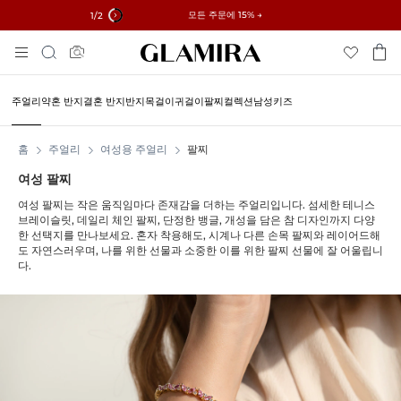
✓60일 이내 반품 가능 ✓무료 사이즈 조정
모든 주문에 15% →
1
/2
Skip
검
To
색
Content
주얼리
약혼 반지
결혼 반지
반지
목걸이
귀걸이
팔찌
컬렉션
남성
키즈
홈
주얼리
여성용 주얼리
팔찌
여성 팔찌
여성 팔찌는 작은 움직임마다 존재감을 더하는 주얼리입니다. 섬세한 테니스
브레이슬릿, 데일리 체인 팔찌, 단정한 뱅글, 개성을 담은 참 디자인까지 다양
한 선택지를 만나보세요. 혼자 착용해도, 시계나 다른 손목 팔찌와 레이어드해
도 자연스러우며, 나를 위한 선물과 소중한 이를 위한 팔찌 선물에 잘 어울립니
다.