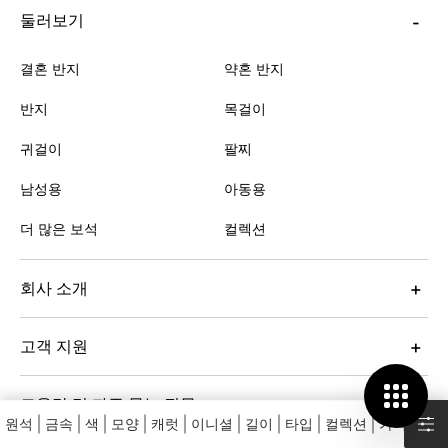
둘러보기
결혼 반지
약혼 반지
반지
목걸이
귀걸이
팔찌
남성용
아동용
더 많은 보석
컬렉션
회사 소개
고객 지원
도움말 및 자주 묻는 질문
원석
금속
색
모양
캐럿
이니셜
길이
타입
컬렉션
가격
설정