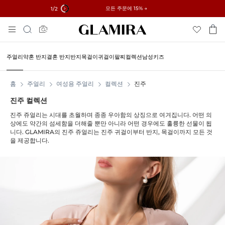
✓60일 이내 반품 가능 ✓무료 사이즈 조정
모든 주문에 15% →
1
/2
Skip
검
To
색
Content
주얼리
약혼 반지
결혼 반지
반지
목걸이
귀걸이
팔찌
컬렉션
남성
키즈
홈
주얼리
여성용 주얼리
컬렉션
진주
진주 컬렉션
진주 쥬얼리는 시대를 초월하며 종종 우아함의 상징으로 여겨집니다. 어떤 의
상에도 약간의 섬세함을 더해줄 뿐만 아니라 어떤 경우에도 훌륭한 선물이 됩
니다. GLAMIRA의 진주 쥬얼리는 진주 귀걸이부터 반지, 목걸이까지 모든 것
을 제공합니다.