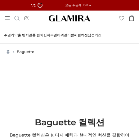
✓60일 이내 반품 가능 ✓무료 사이즈 조정
모든 주문에 15% →
1
/2
Skip
검
To
색
Content
주얼리
약혼 반지
결혼 반지
반지
목걸이
귀걸이
팔찌
컬렉션
남성
키즈
홈
Baguette
Baguette 컬렉션
Baguette 컬렉션은 빈티지 매력과 현대적인 혁신을 결합하여